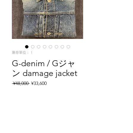
庫存單位： 1
G-denim / Gジャ
ン damage jacket
一般價格
促銷價格
 ¥48,000 
¥33,600
數量
*
無庫存